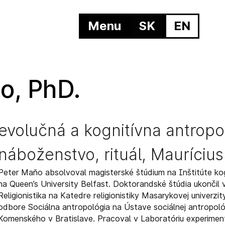
Menu
SK
EN
o, PhD.
evolučná a kognitívna antropo
náboženstvo, rituál, Maurícius
Peter Maňo absolvoval magisterské štúdium na Inštitúte kogn
na Queen’s University Belfast. Doktorandské štúdia ukončil
Religionistika na Katedre religionistiky Masarykovej univerzit
odbore Sociálna antropológia na Ústave sociálnej antropoló
Komenského v Bratislave. Pracoval v Laboratóriu experimen