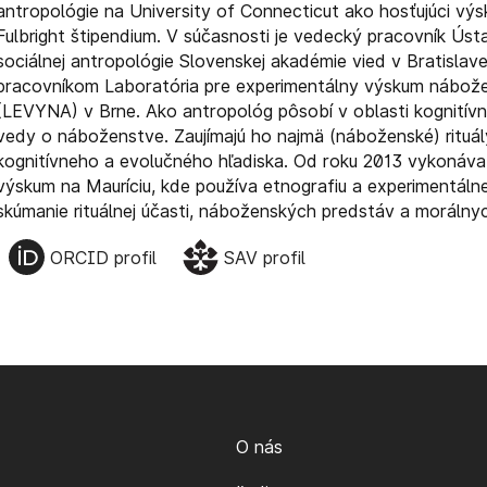
antropológie na University of Connecticut ako hosťujúci vý
Fulbright štipendium. V súčasnosti je vedecký pracovník Úst
sociálnej antropológie Slovenskej akadémie vied v Bratisla
pracovníkom Laboratória pre experimentálny výskum nábož
(LEVYNA) v Brne. Ako antropológ pôsobí v oblasti kognitívn
vedy o náboženstve. Zaujímajú ho najmä (náboženské) rituál
kognitívneho a evolučného hľadiska. Od roku 2013 vykonáva
výskum na Mauríciu, kde používa etnografiu a experimentál
skúmanie rituálnej účasti, náboženských predstáv a morálny
ORCID profil
SAV profil
O nás