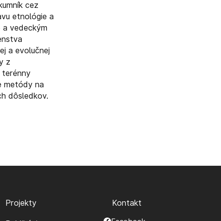
skumník cez
avu etnológie a
ve a vedeckým
enstva
ej a evolučnej
y z
 terénny
ne metódy na
ch dôsledkov.
Projekty
Kontakt