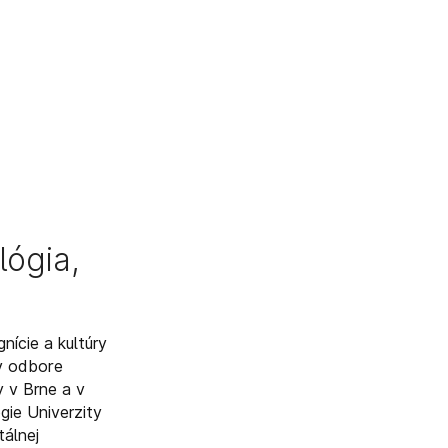
lógia,
ície a kultúry
 v odbore
y v Brne a v
gie Univerzity
tálnej