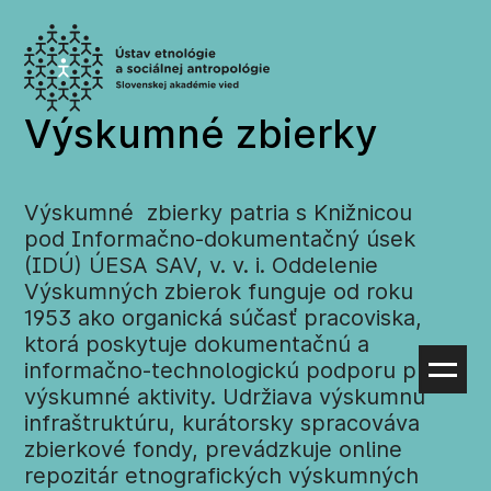
Preskočiť
na
obsah
Výskumné zbierky
Výskumné zbierky patria s Knižnicou
pod Informačno-dokumentačný úsek
(IDÚ) ÚESA SAV, v. v. i. Oddelenie
Výskumných zbierok funguje od roku
1953 ako organická súčasť pracoviska,
ktorá poskytuje dokumentačnú a
informačno-technologickú podporu pre
výskumné aktivity. Udržiava výskumnú
infraštruktúru, kurátorsky spracováva
zbierkové fondy, prevádzkuje online
repozitár etnografických výskumných