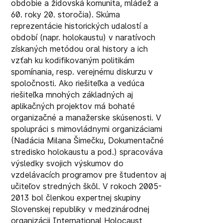
obdobie a židovská komunita, mládež a
60. roky 20. storočia). Skúma
reprezentácie historických udalostí a
období (napr. holokaustu) v naratívoch
získaných metódou oral history a ich
vzťah ku kodifikovaným politikám
spomínania, resp. verejnému diskurzu v
spoločnosti. Ako riešiteľka a vedúca
riešiteľka mnohých základných aj
aplikačných projektov má bohaté
organizačné a manažerske skúsenosti. V
spolupráci s mimovládnymi organizáciami
(Nadácia Milana Šimečku, Dokumentačné
stredisko holokaustu a pod.) spracováva
výsledky svojich výskumov do
vzdelávacích programov pre študentov aj
učiteľov stredných škôl. V rokoch 2005-
2013 bol členkou expertnej skupiny
Slovenskej republiky v medzinárodnej
organizácii International Holocaust