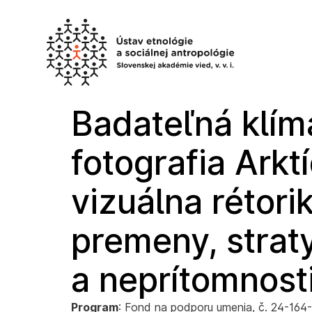
Preskočiť
na
obsah
Badateľná klím
fotografia Arkt
vizuálna rétori
premeny, strat
a neprítomnost
Program
: Fond na podporu umenia, č. 24-16