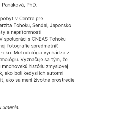
a Panáková, PhD.
pobyt v Centre pre
erzita Tohoku, Sendai, Japonsko
ty a neprítomnosti
. V spolupráci s CNEAS Tohoku
nej fotografie spredmetniť
o-oko. Metodológia vychádza z
ozmológiu. Vyznačuje sa tým, že
ajú mnohovekú históriu zmyslovej
, ako boli kedysi ich autormi
iť, ako sa mení životné prostredie
u umenia.