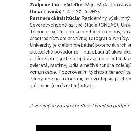
Zodpovedná riešiteľka
: Mgr., MgA. Jaroslav
Doba trvania
: 1. 4. – 20. 4. 2024
Partnerská inštitúcia
: Rezidenčný výskumný 
Severovýchodné ázijské štúdiá (CNEAS), Univ
Témou projektu je dokumentácia premeny, stra
prostredníctvom archívnej fotografie Arktídy
Univerzity je cieľom prebádať potenciál archív
ekologické povedomie – nadobudnúť akési ek
polárnej etnografie a jej dôrazu na miestnu k
zvieratá, rastliny, ľudia a neživá tundra zdieľ
komunikácie. Pozorovaním týchto interakcií tak
zachytené na fotografii, umožní lepšie pochop
a čo sme (nenávratne) stratili.
Z verejných zdrojov podporil Fond na podpor