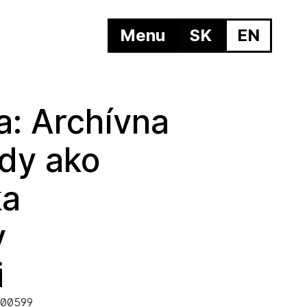
Menu
SK
EN
a: Archívna
ídy ako
ka
y
i
4-00599