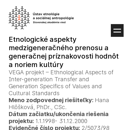
Preskočiť
na
obsah
Etnologické aspekty
medzigeneračného prenosu a
generačnej príznakovosti hodnôt
a noriem kultúry
VEGA projekt – Ethnological Aspects of
Inter-generation Transfer and
Generation Specifics of Values and
Cultural Standards
Meno zodpovednej riešiteľky:
Hana
Hlôšková, PhDr., CSc.
Dátum začiatku/ukončenia riešenia
projektu:
1.1.1998- 31.12.2000
Evidenčné číslo projektu:
2/5073/98