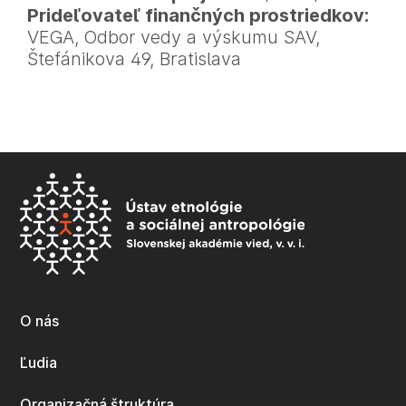
Prideľovateľ finančných prostriedkov:
VEGA, Odbor vedy a výskumu SAV,
Štefánikova 49, Bratislava
O nás
Ľudia
Organizačná štruktúra