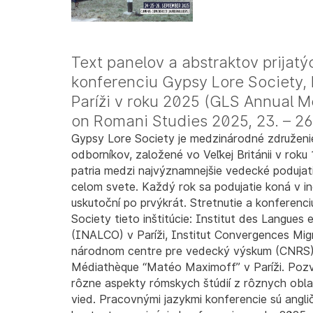
Text panelov a abstraktov prija
konferenciu Gypsy Lore Society, 
Paríži v roku 2025 (GLS Annual 
on Romani Studies 2025, 23. – 2
Gypsy Lore Society je medzinárodné združenie
odborníkov, založené vo Veľkej Británii v rok
patria medzi najvýznamnejšie vedecké poduja
celom svete. Každý rok sa podujatie koná v in
uskutoční po prvýkrát. Stretnutie a konferenc
Society tieto inštitúcie: Institut des Langues e
(INALCO) v Paríži, Institut Convergences Mig
národnom centre pre vedecký výskum (CNRS
Médiathèque “Matéo Maximoff” v Paríži. Pozv
rôzne aspekty rómskych štúdií z rôznych obl
vied. Pracovnými jazykmi konferencie sú angli