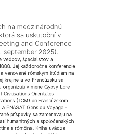
tých na medzinárodnú
ktorá sa uskutoční v
Meeting and Conference
6. september 2025).
 vedcov, špecialistov a
u 1888. Jej každoročné konferencie
tia venované rómskym štúdiám na
ej krajine a vo Francúzsku sa
iu organizujú v mene Gypsy Lore
t Civilisations Orientales
rations (ICM) pri Francúzskom
) a FNASAT Gens du Voyage –
ané príspevky sa zameriavajú na
astí humanitných a spoločenských
čtina a rómčina. Kniha uvádza