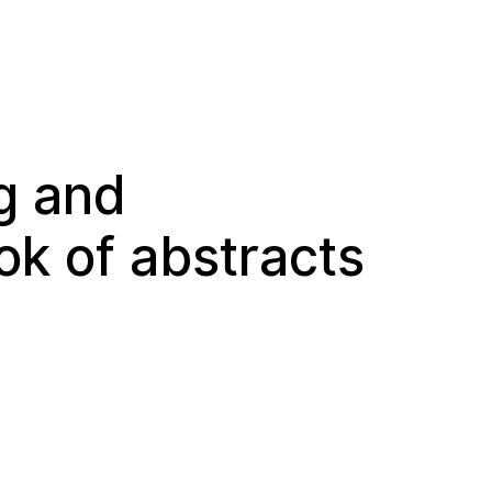
g and
k of abstracts