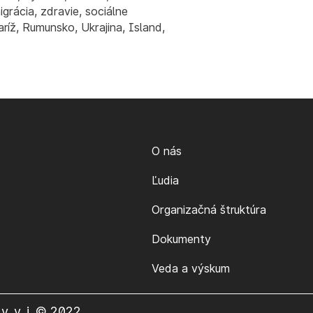
grácia, zdravie, sociálne
ríž, Rumunsko, Ukrajina, Island,
O nás
Ľudia
Organizačná štruktúra
Dokumenty
Veda a výskum
v. v. i. © 2022