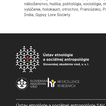
náboženstvo, hudba, politológia, sociológia, mi
vylúčenie, holokaust, otroctvo, Francúzsko, Pa
India, Gypsy Lore Society
Ústav etnológie a sociálnej antropológie SAV, 