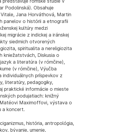
a predstavuje rómske štúdie v
har Podolinská). Obsahuje
Vitale, Jana Horváthová, Martin
 panelov o histórii a etnografii
oženskej kultúry medzi
ej migrácie z indickej a iránskej
akty siedmich otvorených
ozita, spiritualita a nereligiozita
kniežatstvách, Diskusia o
azyk a literatúra (v rómčine),
kume (v rómčine), Výučba
a individuálnych príspevkov z
ky, literatúry, pedagogiky,
 aj praktické informácie o mieste
nských podujatiach: knižný
 Matéovi Maximoffovi, výstava o
 a koncert.
ciganizmus, história, antropológia,
ykov, bývanie, umenie,