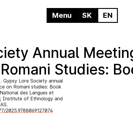
Menu
SK
EN
iety Annual Meetin
Romani Studies: Boo
5). Gypsy Lore Society annual
ce on Romani studies: Book
 National des Langues et
es; Institute of Ethnology and
SAS.
1577/2025.9788069127074