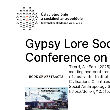
Preskočiť
na
obsah
Gypsy Lore Soc
Conference on 
Tirard, A. (Ed.). (202
meeting and conferen
of abstracts. Institut
Civilisations Oriental
Social Anthropology 
https://doi.org/10.3