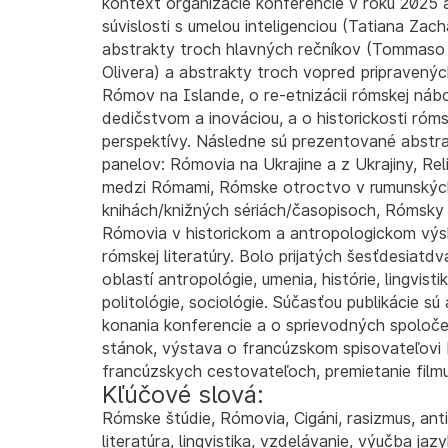
kontext organizácie konferencie v roku 2025 
súvislosti s umelou inteligenciou (Tatiana Zac
abstrakty troch hlavných rečníkov (Tommaso 
Olivera) a abstrakty troch vopred pripravených
Rómov na Islande, o re-etnizácii rómskej náb
dedičstvom a inováciou, a o historickosti rómsk
perspektívy. Následne sú prezentované abstr
panelov: Rómovia na Ukrajine a z Ukrajiny, Religi
medzi Rómami, Rómske otroctvo v rumunských 
knihách/knižných sériách/časopisoch, Rómsky j
Rómovia v historickom a antropologickom výs
rómskej literatúry. Bolo prijatých šesťdesiatdv
oblastí antropológie, umenia, histórie, lingvisti
politológie, sociológie. Súčasťou publikácie sú
konania konferencie a o sprievodných spoloče
stánok, výstava o francúzskom spisovateľovi
francúzskych cestovateľoch, premietanie filmu
Kľúčové slová:
Rómske štúdie, Rómovia, Cigáni, rasizmus, anti
literatúra, lingvistika, vzdelávanie, výučba jaz