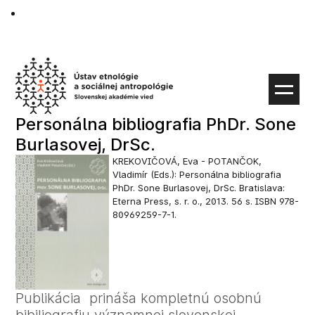
Preskočiť
na
obsah
Personálna bibliografia PhDr. Sone
Burlasovej, DrSc.
KREKOVIČOVÁ, Eva - POTANČOK,
Vladimír (Eds.): Personálna bibliografia
PhDr. Sone Burlasovej, DrSc. Bratislava:
Eterna Press, s. r. o., 2013. 56 s. ISBN 978-
80969259-7-1.
Publikácia prináša kompletnú osobnú