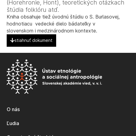
(Horehronie, Hont), teoretických otázkach
štúdia folklóru atď.
Kniha obsahuje tiež úvodnú štúdiu o S. Burlasovej,
hodnotiacu vedecké dielo bádateľky v
slovenskom i medzinárodnom kontexte.
stiahnuť dokument
O nás
Ľudia