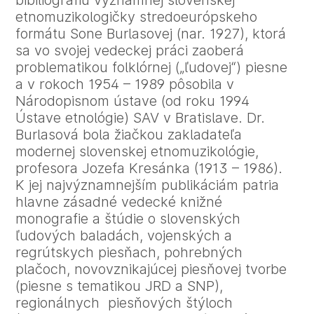
bibiliografiu významnej slovenskej
etnomuzikologičky stredoeurópskeho
formátu Sone Burlasovej (nar. 1927), ktorá
sa vo svojej vedeckej práci zaoberá
problematikou folklórnej („ľudovej“) piesne
a v rokoch 1954 – 1989 pôsobila v
Národopisnom ústave (od roku 1994
Ústave etnológie) SAV v Bratislave. Dr.
Burlasová bola žiačkou zakladateľa
modernej slovenskej etnomuzikológie,
profesora Jozefa Kresánka (1913 – 1986).
K jej najvýznamnejším publikáciám patria
hlavne zásadné vedecké knižné
monografie a štúdie o slovenských
ľudových baladách, vojenských a
regrútskych piesňach, pohrebných
plačoch, novovznikajúcej piesňovej tvorbe
(piesne s tematikou JRD a SNP),
regionálnych piesňových štýloch