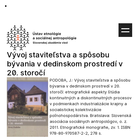
Preskočiť
na
obsah
Vývoj staviteľstva a spôsobu
bývania v dedinskom prostredí v
20. storočí
PODOBA, J.: Vývoj staviteľstva a spôsobu
bývania v dedinskom prostredí v 20.
storočí: etnografické aspekty štúdia
kontinuitných a diskontinuitných procesov
v podmienkach industrializácie krajiny a
socialistickej kolektivizácie
poľnohospodárstva. Bratislava: Slovenská
asociácia sociálnych antropológov, o. z.
2011. Etnografické monografie, zv. 1. ISBN
978-80-970587-2-2, 278 s.