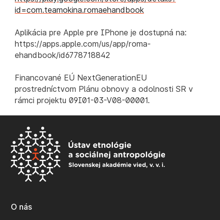
id=com.teamokina.romaehandbook
Aplikácia pre Apple pre IPhone je dostupná na:
https://apps.apple.com/us/app/roma-
ehandbook/id6778718842
Financované EÚ NextGenerationEU
prostredníctvom Plánu obnovy a odolnosti SR v
rámci projektu 09I01-03-V08-00001.
O nás