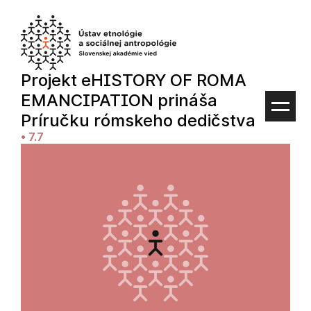
Preskočiť
na
obsah
Projekt eHISTORY OF ROMA
EMANCIPATION prináša
Príručku rómskeho dedičstva
•
7.7