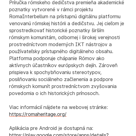
Príručka rómskeho dedičstva premieňa akademické
poznatky vytvorené v rámci projektu
RomaInterbellum na prístupnú digitálnu platformu
venovanú rómskej histórii a dedičstvu. Jej cieľom je
sprostredkovať historické poznatky širším
rómskym komunitám, odbornej i širokej verejnosti
prostredníctvom moderných IKT nástrojov a
používateľsky prístupného digitálneho obsahu.
Platforma podporuje chápanie Rómov ako
aktívnych účastníkov európskych dejín. Zároveň
prispieva k spochybňovaniu stereotypov,
posilňovaniu sociálneho začlenenia a podpore
rómskych komunít prostredníctvom zvyšovania
povedomia o ich historických prínosoch.
Viac informácií nájdete na webovej stránke:
https://romaheritage.org/
Aplikácia pre Android je dostupná na:
https://play.google.com/store/apps/details?