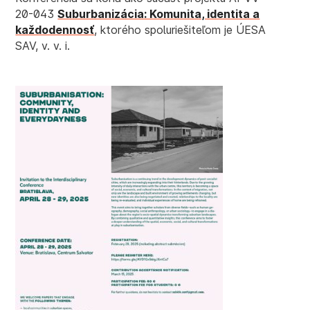
20-043
Suburbanizácia: Komunita, identita a
každodennosť
, ktorého spoluriešiteľom je ÚESA
SAV, v. v. i.