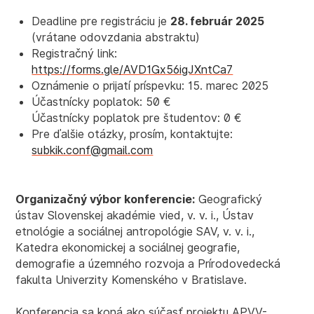
Deadline pre registráciu je
28
. február 2025
(vrátane odovzdania abstraktu)
Registračný link:
https://forms.gle/AVD1Gx56igJXntCa7
Oznámenie o prijatí príspevku: 15. marec 2025
Účastnícky poplatok: 50 €
Účastnícky poplatok pre študentov: 0 €
Pre ďalšie otázky, prosím, kontaktujte:
subkik.conf@gmail.com
Organizačný výbor konferencie:
Geografický
ústav Slovenskej akadémie vied, v. v. i., Ústav
etnológie a sociálnej antropológie SAV, v. v. i.,
Katedra ekonomickej a sociálnej geografie,
demografie a územného rozvoja a Prírodovedecká
fakulta Univerzity Komenského v Bratislave.
Konferencia sa koná ako súčasť projektu APVV-