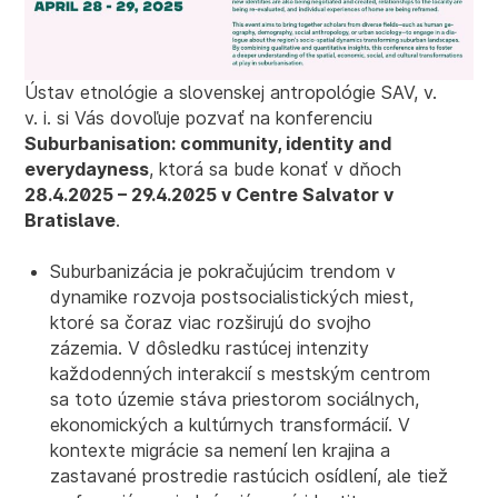
Ústav etnológie a slovenskej antropológie SAV, v.
v. i. si Vás dovoľuje pozvať na konferenciu
Suburbanisation: community, identity and
everydayness
, ktorá sa bude konať v dňoch
28.4.2025 – 29.4.2025 v Centre Salvator v
Bratislave
.
Suburbanizácia je pokračujúcim trendom v
dynamike rozvoja postsocialistických miest,
ktoré sa čoraz viac rozširujú do svojho
zázemia. V dôsledku rastúcej intenzity
každodenných interakcií s mestským centrom
sa toto územie stáva priestorom sociálnych,
ekonomických a kultúrnych transformácií. V
kontexte migrácie sa nemení len krajina a
zastavané prostredie rastúcich osídlení, ale tiež