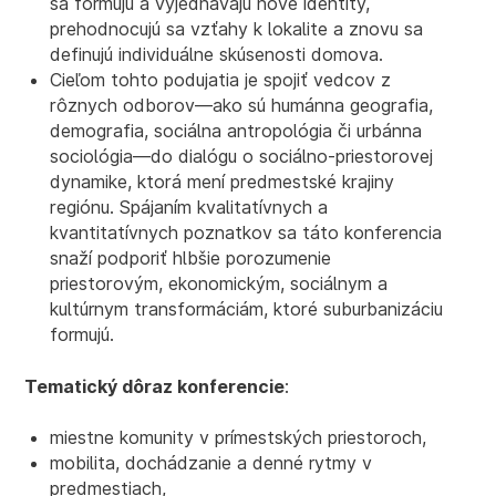
sa formujú a vyjednávajú nové identity,
prehodnocujú sa vzťahy k lokalite a znovu sa
definujú individuálne skúsenosti domova.
Cieľom tohto podujatia je spojiť vedcov z
rôznych odborov—ako sú humánna geografia,
demografia, sociálna antropológia či urbánna
sociológia—do dialógu o sociálno-priestorovej
dynamike, ktorá mení predmestské krajiny
regiónu. Spájaním kvalitatívnych a
kvantitatívnych poznatkov sa táto konferencia
snaží podporiť hlbšie porozumenie
priestorovým, ekonomickým, sociálnym a
kultúrnym transformáciám, ktoré suburbanizáciu
formujú.
Tematický dôraz konferencie
:
miestne komunity v prímestských priestoroch,
mobilita, dochádzanie a denné rytmy v
predmestiach,