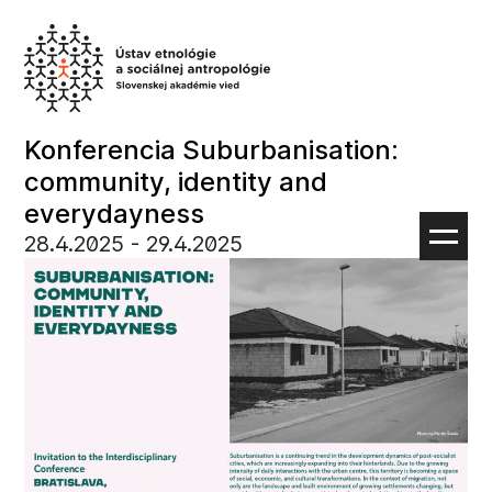
Preskočiť
na
obsah
Konferencia Suburbanisation:
community, identity and
everydayness
28.4.2025
‏‏‎ ‎- 29.4.2025