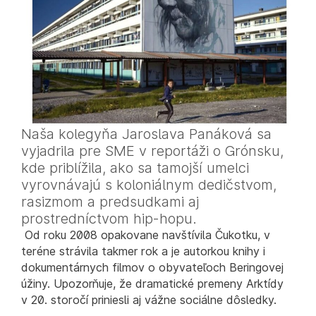
Naša kolegyňa Jaroslava Panáková sa
vyjadrila pre SME v reportáži o Grónsku,
kde priblížila, ako sa tamojší umelci
vyrovnávajú s koloniálnym dedičstvom,
rasizmom a predsudkami aj
prostredníctvom hip-hopu.
Od roku 2008 opakovane navštívila Čukotku, v
teréne strávila takmer rok a je autorkou knihy i
dokumentárnych filmov o obyvateľoch Beringovej
úžiny. Upozorňuje, že dramatické premeny Arktídy
v 20. storočí priniesli aj vážne sociálne dôsledky.