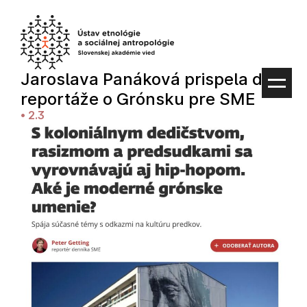
Preskočiť
na
obsah
Jaroslava Panáková prispela do
reportáže o Grónsku pre SME
•
2.3