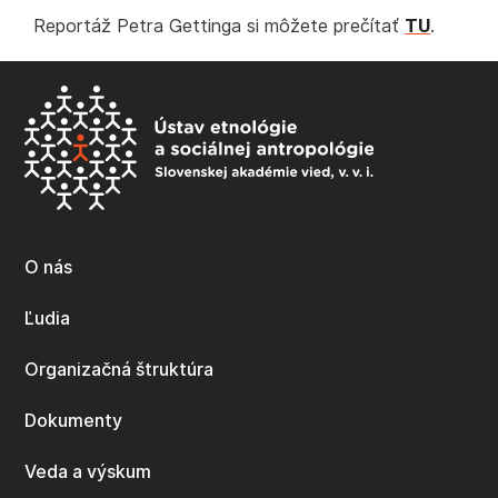
Reportáž Petra Gettinga si môžete prečítať
TU
.
O nás
Ľudia
Organizačná štruktúra
Dokumenty
Veda a výskum