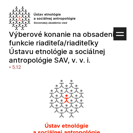
Preskočiť
na
obsah
Výberové konanie na obsadenie
funkcie riaditeľa/riaditeľky
Ústavu etnológie a sociálnej
antropológie SAV, v. v. i.
•
5.12