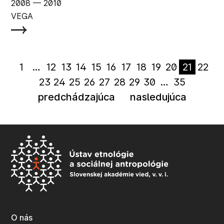
2008
‏‏‎ ‎— 2010
VEGA
1
…
12
13
14
15
16
17
18
19
20
21
22
23
24
25
26
27
28
29
30
…
35
predchádzajúca
nasledujúca
O nás