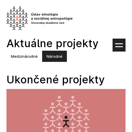
Preskočiť
na
obsah
Aktuálne projekty
Medzinárodné
Národné
Ukončené projekty